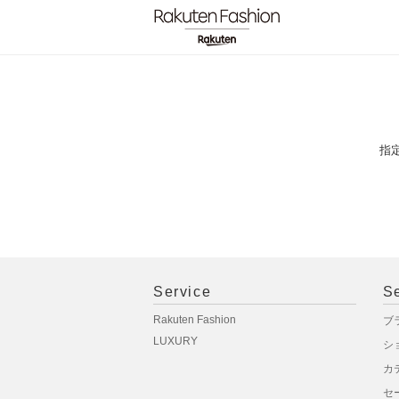
指
Service
S
Rakuten Fashion
ブ
LUXURY
シ
カ
セ