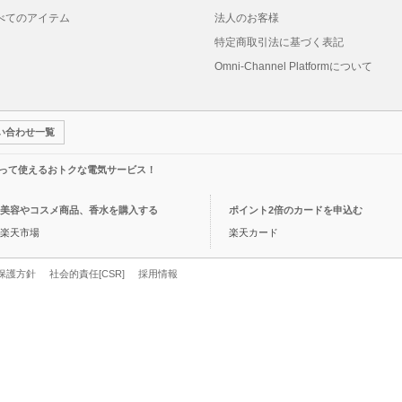
べてのアイテム
法人のお客様
特定商取引法に基づく表記
Omni-Channel Platformについて
い合わせ一覧
って使えるおトクな電気サービス！
美容やコスメ商品、香水を購入する
ポイント2倍のカードを申込む
楽天市場
楽天カード
保護方針
社会的責任[CSR]
採用情報