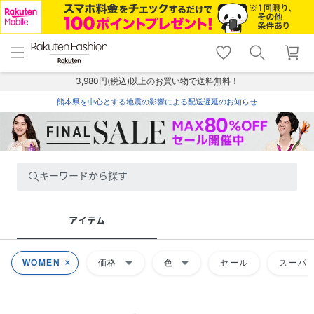
menu
home
search
favorite_border
shopping_cart
lock_outline
メニュー
トップ
検索
お気に入り
カート
ログイン
3,980円(税込)以上のお買い物で送料無料！
熊本県を中心とする地震の影響による配送遅延のお知らせ
キーワードから探す
アイテム
arrow_drop_down
arrow_drop_down
WOMEN
価格
色
セール
スーパー