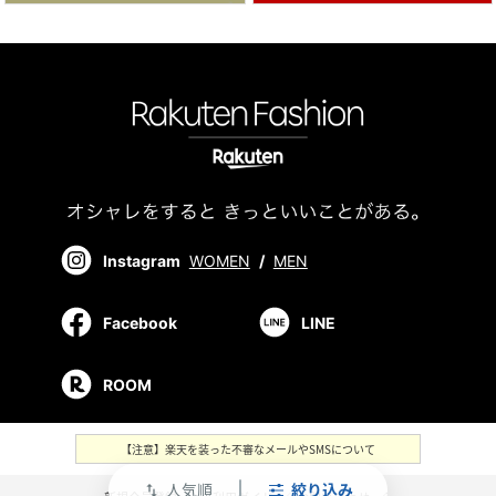
Instagram
WOMEN
/
MEN
Facebook
LINE
ROOM
【注意】楽天を装った不審なメールやSMSについて
人気順
絞り込み
swap_vert