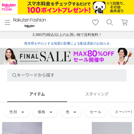
menu
home
search
favorite_border
shopping_cart
lock_outline
メニュー
トップ
検索
お気に入り
カート
ログイン
3,980円(税込)以上のお買い物で送料無料！
熊本県を中心とする地震の影響による配送遅延のお知らせ
キーワードから探す
アイテム
スタイリング
arrow_drop_down
arrow_drop_down
arrow_drop_down
性別
価格
色
セール
スーパーD