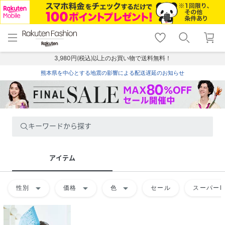
menu
home
search
favorite_border
shopping_cart
lock_outline
メニュー
トップ
検索
お気に入り
カート
ログイン
3,980円(税込)以上のお買い物で送料無料！
熊本県を中心とする地震の影響による配送遅延のお知らせ
キーワードから探す
アイテム
arrow_drop_down
arrow_drop_down
arrow_drop_down
性別
価格
色
セール
スーパーD