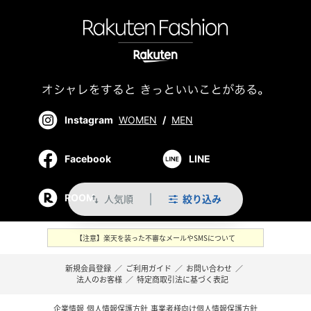
Instagram
WOMEN
/
MEN
Facebook
LINE
ROOM
人気順
絞り込み
swap_vert
【注意】楽天を装った不審なメールやSMSについて
新規会員登録
／
ご利用ガイド
／
お問い合わせ
／
法人のお客様
／
特定商取引法に基づく表記
企業情報
個人情報保護方針
事業者様向け個人情報保護方針