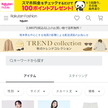
menu
home
search
favorite_border
shopping_cart
lock_outline
メニュー
トップ
検索
お気に入り
カート
ログイン
3,980円(税込)以上のお買い物で送料無料！
熊本県を中心とする地震の影響による配送遅延のお知らせ
キーワードから探す
アイテム
スタイリング
arrow_drop_down
arrow_drop_down
arrow_drop_down
arrow_drop_down
性別
サイズ
スカート丈
価格