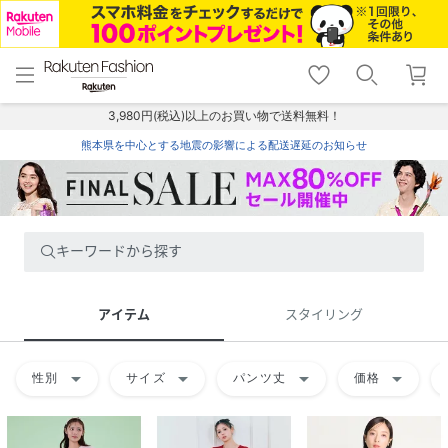
menu
home
search
favorite_border
shopping_cart
lock_outline
メニュー
トップ
検索
お気に入り
カート
ログイン
3,980円(税込)以上のお買い物で送料無料！
熊本県を中心とする地震の影響による配送遅延のお知らせ
キーワードから探す
アイテム
スタイリング
arrow_drop_down
arrow_drop_down
arrow_drop_down
arrow_drop_down
性別
サイズ
パンツ丈
価格