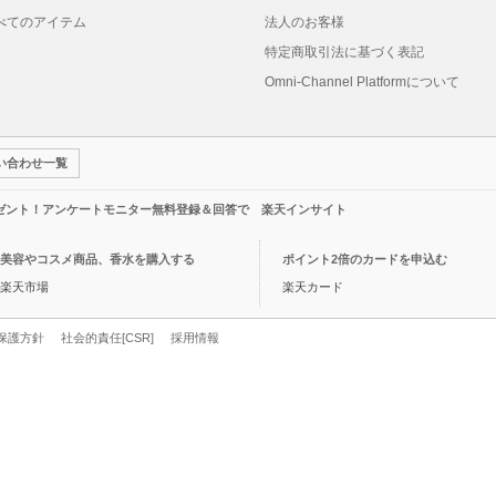
べてのアイテム
法人のお客様
特定商取引法に基づく表記
Omni-Channel Platformについて
い合わせ一覧
レゼント！アンケートモニター無料登録＆回答で 楽天インサイト
美容やコスメ商品、香水を購入する
ポイント2倍のカードを申込む
楽天市場
楽天カード
保護方針
社会的責任[CSR]
採用情報