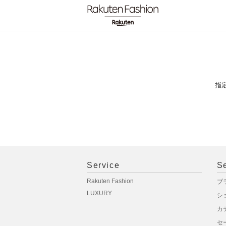
指
Service
S
Rakuten Fashion
ブ
LUXURY
シ
カ
セ