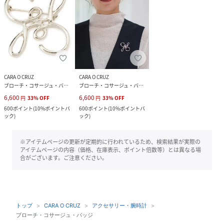
CARA O CRUZ
CARA O CRUZ
ブローチ・コサージュ・バッジ
ブローチ・コサージュ・バッジ
6,600
6,600
円
33
%
OFF
円
33
%
OFF
600
ポイント
(
10%ポイントバ
600
ポイント
(
10%ポイントバ
ック
)
ック
)
※アイテムページの更新が定期的に行われているため、検索結果が実際の
アイテムページの内容（価格、在庫表示、ポイント倍数等）とは異なる場
合がございます。ご注意ください。
トップ
CARA O CRUZ
アクセサリー・腕時計
ブローチ・コサージュ・バッジ