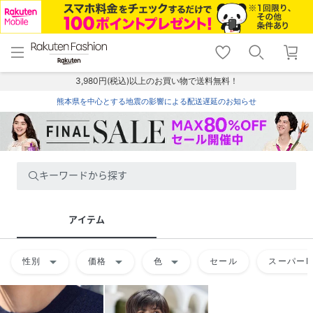
menu
home
search
favorite_border
shopping_cart
lock_outline
メニュー
トップ
検索
お気に入り
カート
ログイン
3,980円(税込)以上のお買い物で送料無料！
熊本県を中心とする地震の影響による配送遅延のお知らせ
キーワードから探す
アイテム
arrow_drop_down
arrow_drop_down
arrow_drop_down
性別
価格
色
セール
スーパーD