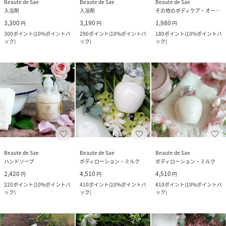
Beaute de Sae
Beaute de Sae
Beaute de Sae
入浴剤
入浴剤
その他のボディケア・オーラルケア
3,300
3,190
1,980
円
円
円
300
ポイント
(
10%ポイントバ
290
ポイント
(
10%ポイントバ
180
ポイント
(
10%ポイントバ
ック
)
ック
)
ック
)
Beaute de Sae
Beaute de Sae
Beaute de Sae
ハンドソープ
ボディローション・ミルク
ボディローション・ミルク
2,420
4,510
4,510
円
円
円
220
ポイント
(
10%ポイントバ
410
ポイント
(
10%ポイントバ
410
ポイント
(
10%ポイントバ
ック
)
ック
)
ック
)