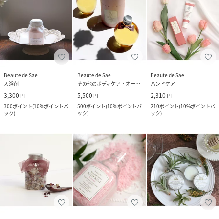
Beaute de Sae
Beaute de Sae
Beaute de Sae
入浴剤
その他のボディケア・オーラルケア
ハンドケア
3,300
5,500
2,310
円
円
円
300
ポイント
(
10%ポイントバ
500
ポイント
(
10%ポイントバ
210
ポイント
(
10%ポイントバ
ック
)
ック
)
ック
)