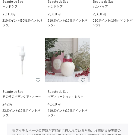
Beaute de Sae
Beaute de Sae
Beaute de Sae
ハンドケア
ハンドケア
ハンドケア
2,310
2,310
2,310
円
円
円
210
ポイント
(
10%ポイントバ
210
ポイント
(
10%ポイントバ
210
ポイント
(
10%ポイントバ
ック
)
ック
)
ック
)
Beaute de Sae
Beaute de Sae
その他のボディケア・オーラルケア
ボディローション・ミルク
242
4,510
円
円
22
ポイント
(
10%ポイントバ
410
ポイント
(
10%ポイントバ
ック
)
ック
)
※アイテムページの更新が定期的に行われているため、検索結果が実際の