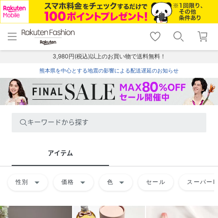
menu
home
search
favorite_border
shopping_cart
lock_outline
メニュー
トップ
検索
お気に入り
カート
ログイン
3,980円(税込)以上のお買い物で送料無料！
熊本県を中心とする地震の影響による配送遅延のお知らせ
キーワードから探す
アイテム
arrow_drop_down
arrow_drop_down
arrow_drop_down
性別
価格
色
セール
スーパーD