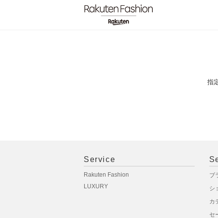
指
Service
S
Rakuten Fashion
ブ
LUXURY
シ
カ
セ