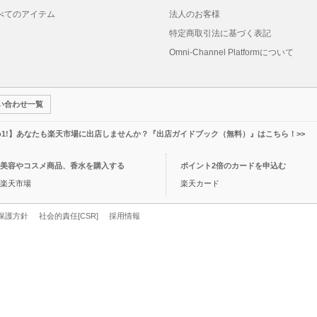
べてのアイテム
法人のお客様
特定商取引法に基づく表記
Omni-Channel Platformについて
い合わせ一覧
o1!】あなたも楽天市場に出店しませんか？『出店ガイドブック（無料）』はこちら！>>
美容やコスメ商品、香水を購入する
ポイント2倍のカードを申込む
楽天市場
楽天カード
保護方針
社会的責任[CSR]
採用情報