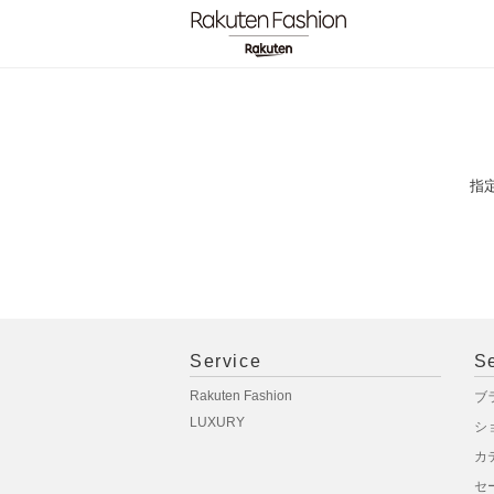
指
Service
S
Rakuten Fashion
ブ
LUXURY
シ
カ
セ