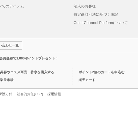
べてのアイテム
法人のお客様
特定商取引法に基づく表記
Omni-Channel Platformについて
い合わせ一覧
規会員登録で1,000ポイントプレゼント！
美容やコスメ商品、香水を購入する
ポイント2倍のカードを申込む
楽天市場
楽天カード
保護方針
社会的責任[CSR]
採用情報