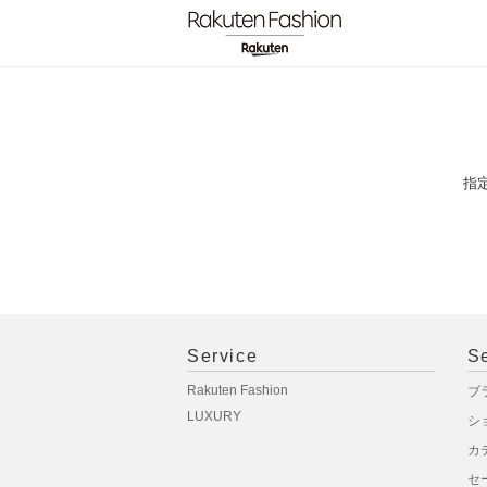
指
Service
S
Rakuten Fashion
ブ
LUXURY
シ
カ
セ