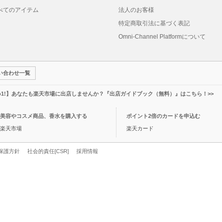
べてのアイテム
法人のお客様
特定商取引法に基づく表記
Omni-Channel Platformについて
い合わせ一覧
o1!】あなたも楽天市場に出店しませんか？『出店ガイドブック（無料）』はこちら！>>
美容やコスメ商品、香水を購入する
ポイント2倍のカードを申込む
楽天市場
楽天カード
保護方針
社会的責任[CSR]
採用情報