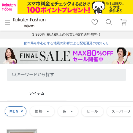
menu
home
search
favorite_border
shopping_cart
lock_outline
メニュー
トップ
検索
お気に入り
カート
ログイン
3,980円(税込)以上のお買い物で送料無料！
熊本県を中心とする地震の影響による配送遅延のお知らせ
キーワードから探す
アイテム
arrow_drop_down
arrow_drop_down
MEN
価格
色
セール
スーパーDE