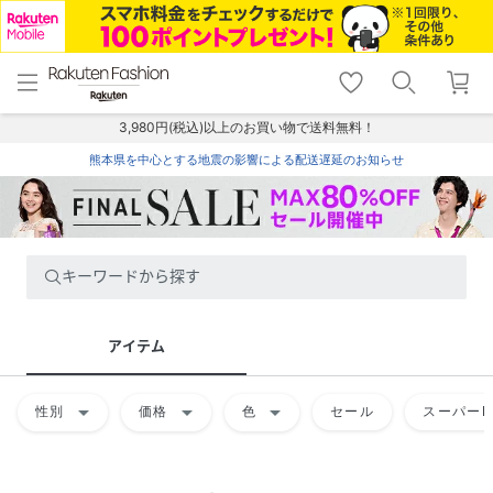
menu
home
search
favorite_border
shopping_cart
lock_outline
メニュー
トップ
検索
お気に入り
カート
ログイン
3,980円(税込)以上のお買い物で送料無料！
熊本県を中心とする地震の影響による配送遅延のお知らせ
キーワードから探す
アイテム
arrow_drop_down
arrow_drop_down
arrow_drop_down
性別
価格
色
セール
スーパーD