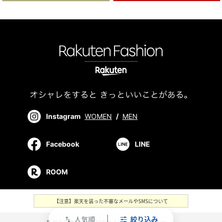
Instagram
WOMEN
/
MEN
Facebook
LINE
ROOM
【注意】楽天を装った不審なメールやSMSについて
人気順
絞り込み
swap_vert