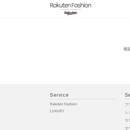
指
Service
S
Rakuten Fashion
ブ
LUXURY
シ
カ
セ