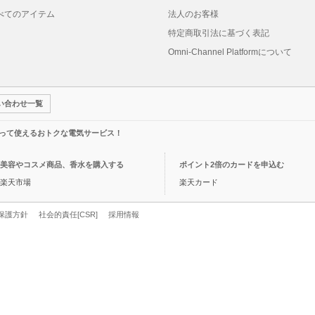
べてのアイテム
法人のお客様
特定商取引法に基づく表記
Omni-Channel Platformについて
い合わせ一覧
って使えるおトクな電気サービス！
美容やコスメ商品、香水を購入する
ポイント2倍のカードを申込む
楽天市場
楽天カード
保護方針
社会的責任[CSR]
採用情報