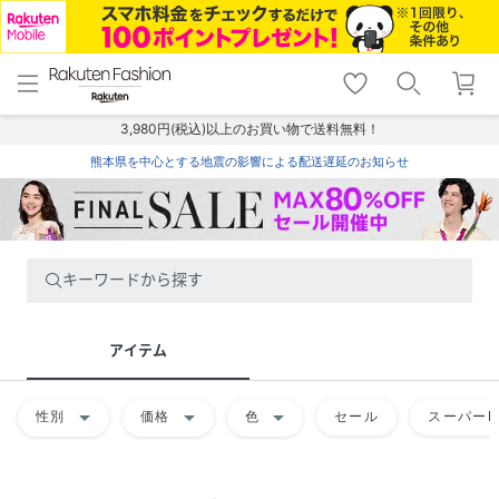
menu
home
search
favorite_border
shopping_cart
lock_outline
メニュー
トップ
検索
お気に入り
カート
ログイン
3,980円(税込)以上のお買い物で送料無料！
熊本県を中心とする地震の影響による配送遅延のお知らせ
キーワードから探す
アイテム
arrow_drop_down
arrow_drop_down
arrow_drop_down
性別
価格
色
セール
スーパーD