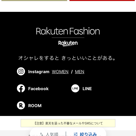
Instagram
WOMEN
/
MEN
Facebook
LINE
ROOM
【注意】楽天を装った不審なメールやSMSについて
人気順
絞り込み
swap_vert