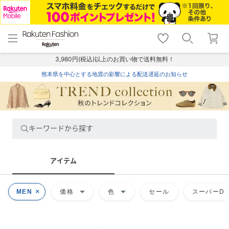
menu
home
search
favorite_border
shopping_cart
lock_outline
メニュー
トップ
検索
お気に入り
カート
ログイン
3,980円(税込)以上のお買い物で送料無料！
熊本県を中心とする地震の影響による配送遅延のお知らせ
キーワードから探す
アイテム
arrow_drop_down
arrow_drop_down
MEN
価格
色
セール
スーパーDE