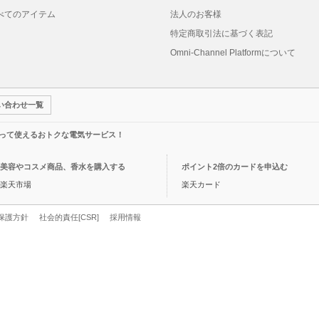
べてのアイテム
法人のお客様
特定商取引法に基づく表記
Omni-Channel Platformについて
い合わせ一覧
って使えるおトクな電気サービス！
美容やコスメ商品、香水を購入する
ポイント2倍のカードを申込む
楽天市場
楽天カード
保護方針
社会的責任[CSR]
採用情報