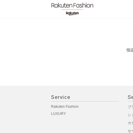
指
Service
S
Rakuten Fashion
ブ
LUXURY
シ
カ
セ