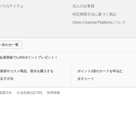
べてのアイテム
法人のお客様
特定商取引法に基づく表記
Omni-Channel Platformについて
い合わせ一覧
規会員登録で1,000ポイントプレゼント！
美容やコスメ商品、香水を購入する
ポイント2倍のカードを申込む
楽天市場
楽天カード
保護方針
社会的責任[CSR]
採用情報