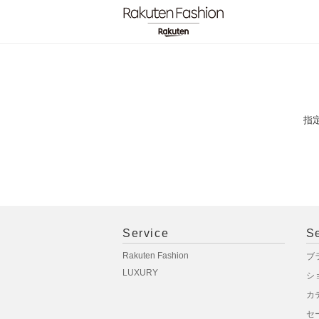
指
Service
S
Rakuten Fashion
ブ
LUXURY
シ
カ
セ