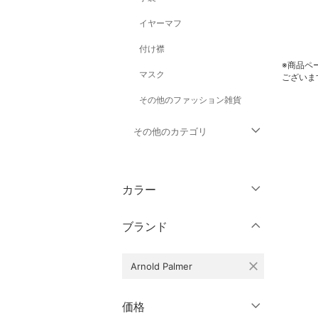
イヤーマフ
付け襟
※商品ペ
マスク
ございま
その他のファッション雑貨
その他のカテゴリ
トップス
カラー
ジャケット・アウター
ブランド
パンツ
close
Arnold Palmer
ワンピース・ドレス
スカート
価格