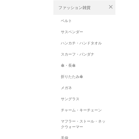
close
ファッション雑貨
ベルト
サスペンダー
ハンカチ・ハンドタオル
スカーフ・バンダナ
傘・長傘
折りたたみ傘
メガネ
サングラス
チャーム・キーチェーン
マフラー・ストール・ネッ
クウォーマー
手袋