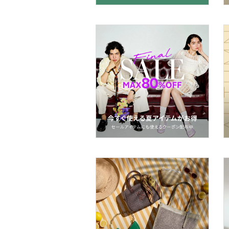
マタニティウェア・ベビ
ー用品
スーツ・フォーマル
水着・スイムグッズ
着物・浴衣・和装小物
スキンケア
ボディケア・オーラルケ
ア
ヘアケア
食器・調理器具・キッチ
ン用品