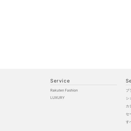
Service
S
Rakuten Fashion
ブ
LUXURY
シ
カ
セ
す