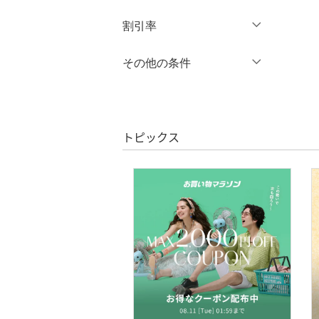
オールインワン・オーバ
円
～
円
割引率
クリア
絞り込み
ーオール
％OFF
～
％OFF
その他の条件
バッグ
絞り込み
クーポン対象のみ表示
シューズ・靴
絞り込み
スーパーDEALのみ表示
インナー・ルームウェア
トピックス
クリア
絞り込み
靴下・レッグウェア
アクセサリー・腕時計
財布・ポーチ・ケース
帽子
ヘアアクセサリー