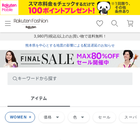
menu
home
search
favorite_border
shopping_cart
lock_outline
メニュー
トップ
検索
お気に入り
カート
ログイン
3,980円(税込)以上のお買い物で送料無料！
熊本県を中心とする地震の影響による配送遅延のお知らせ
キーワードから探す
アイテム
arrow_drop_down
arrow_drop_down
WOMEN
価格
色
セール
スーパー