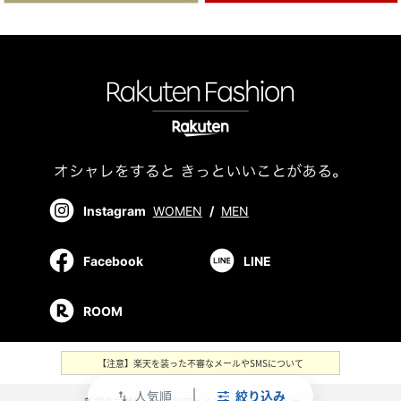
Instagram
WOMEN
/
MEN
Facebook
LINE
ROOM
【注意】楽天を装った不審なメールやSMSについて
人気順
絞り込み
swap_vert