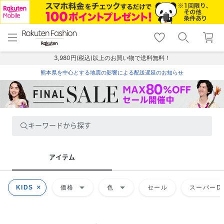
menu
home
search
favorite_border
shopping_cart
lock_outline
メニュー
トップ
検索
お気に入り
カート
ログイン
3,980円(税込)以上のお買い物で送料無料！
熊本県を中心とする地震の影響による配送遅延のお知らせ
キーワードから探す
アイテム
arrow_drop_down
arrow_drop_down
KIDS
価格
色
セール
スーパーDE