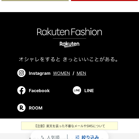
Instagram
WOMEN
/
MEN
Facebook
LINE
ROOM
【注意】楽天を装った不審なメールやSMSについて
人気順
絞り込み
swap_vert