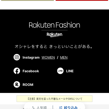
Instagram
WOMEN
/
MEN
Facebook
LINE
ROOM
【注意】楽天を装った不審なメールやSMSについて
人気順
絞り込み
swap_vert