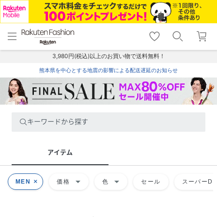
menu
home
search
favorite_border
shopping_cart
lock_outline
メニュー
トップ
検索
お気に入り
カート
ログイン
3,980円(税込)以上のお買い物で送料無料！
熊本県を中心とする地震の影響による配送遅延のお知らせ
キーワードから探す
アイテム
arrow_drop_down
arrow_drop_down
MEN
価格
色
セール
スーパーDE