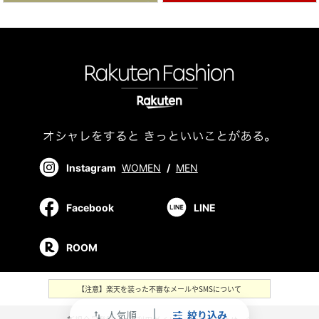
Instagram
WOMEN
/
MEN
Facebook
LINE
ROOM
【注意】楽天を装った不審なメールやSMSについて
人気順
絞り込み
swap_vert