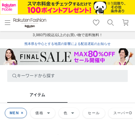
menu
home
search
favorite_border
shopping_cart
lock_outline
メニュー
トップ
検索
お気に入り
カート
ログイン
3,980円(税込)以上のお買い物で送料無料！
熊本県を中心とする地震の影響による配送遅延のお知らせ
キーワードから探す
アイテム
arrow_drop_down
arrow_drop_down
MEN
価格
色
セール
スーパーDE