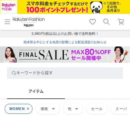
menu
home
search
favorite_border
shopping_cart
lock_outline
メニュー
トップ
検索
お気に入り
カート
ログイン
3,980円(税込)以上のお買い物で送料無料！
熊本県を中心とする地震の影響による配送遅延のお知らせ
キーワードから探す
アイテム
arrow_drop_down
arrow_drop_down
WOMEN
価格
色
セール
スーパー