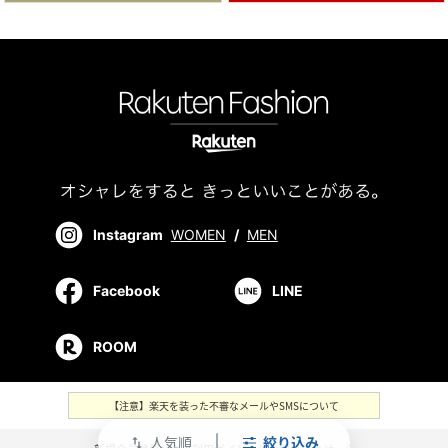
Instagram
WOMEN
/
MEN
Facebook
LINE
ROOM
【注意】楽天を装った不審なメールやSMSについて
人気順
絞り込み
swap_vert