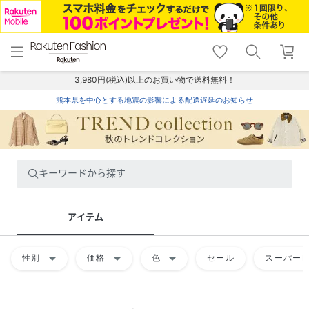
menu
home
search
favorite_border
shopping_cart
lock_outline
メニュー
トップ
検索
お気に入り
カート
ログイン
3,980円(税込)以上のお買い物で送料無料！
熊本県を中心とする地震の影響による配送遅延のお知らせ
キーワードから探す
アイテム
arrow_drop_down
arrow_drop_down
arrow_drop_down
性別
価格
色
セール
スーパーD