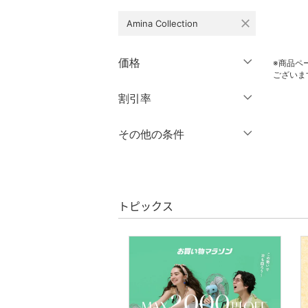
close
Amina Collection
ワンピース・ドレス
スカート
価格
※商品ペ
ございま
オールインワン・オーバ
円
～
円
割引率
クリア
絞り込み
ーオール
％OFF
～
％OFF
その他の条件
バッグ
絞り込み
クーポン対象のみ表示
シューズ・靴
絞り込み
スーパーDEALのみ表示
インナー・ルームウェア
トピックス
クリア
絞り込み
ファッション雑貨
アクセサリー・腕時計
財布・ポーチ・ケース