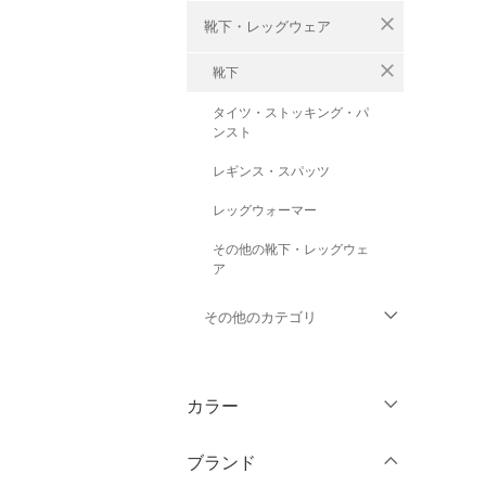
close
靴下・レッグウェア
close
靴下
タイツ・ストッキング・パ
ンスト
レギンス・スパッツ
レッグウォーマー
その他の靴下・レッグウェ
ア
その他のカテゴリ
トップス
カラー
ジャケット・アウター
ブランド
パンツ