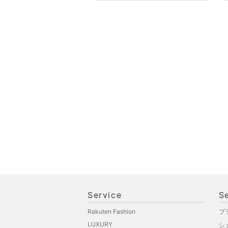
オ機器
スポーツ・アウトドア用
品
文房具
ペット用品
福袋・ギフト・その他
Service
S
Rakuten Fashion
ブ
LUXURY
シ