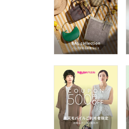
ネイル
ボディケア・オーラルケ
ア
ヘアケア
フレグランス
メイク道具・美容器具
コフレ・キット・セット
食器・調理器具・キッチ
ン用品
インテリア・生活雑貨
スマホグッズ・オーディ