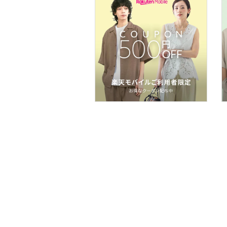
コフレ・キット・セット
食器・調理器具・キッチ
ン用品
インテリア・生活雑貨
スマホグッズ・オーディ
オ機器
スポーツ・アウトドア用
品
文房具
ペット用品
福袋・ギフト・その他