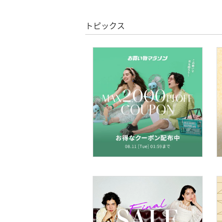
絞り込み
スーパーDEALのみ表示
靴下・レッグウェア
トピックス
クリア
絞り込み
ファッション雑貨
アクセサリー・腕時計
財布・ポーチ・ケース
帽子
ヘアアクセサリー
マタニティウェア・ベビ
ー用品
スーツ・フォーマル
水着・スイムグッズ