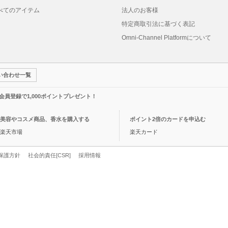
べてのアイテム
法人のお客様
特定商取引法に基づく表記
Omni-Channel Platformについて
い合わせ一覧
規会員登録で1,000ポイントプレゼント！
美容やコスメ商品、香水を購入する
ポイント2倍のカードを申込む
楽天市場
楽天カード
保護方針
社会的責任[CSR]
採用情報