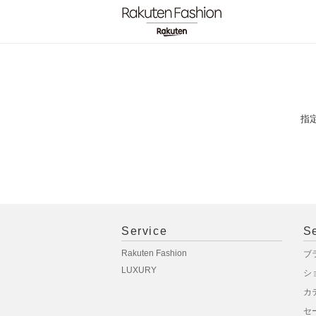
指
Service
S
Rakuten Fashion
ブ
LUXURY
シ
カ
セ