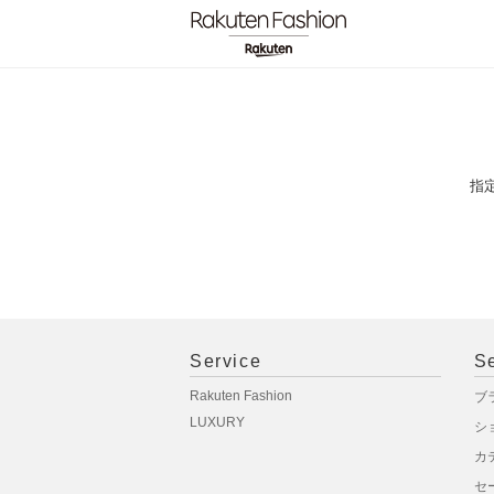
指
Service
S
Rakuten Fashion
ブ
LUXURY
シ
カ
セ