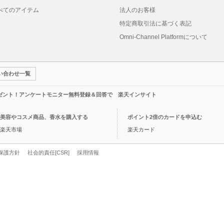
べてのアイテム
法人のお客様
特定商取引法に基づく表記
Omni-Channel Platformについて
い合わせ一覧
レゼント！アンケートモニター無料登録＆回答で 楽天インサイト
美容やコスメ商品、香水を購入する
ポイント2倍のカードを申込む
楽天市場
楽天カード
保護方針
社会的責任[CSR]
採用情報