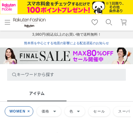
menu
home
search
favorite_border
shopping_cart
lock_outline
メニュー
トップ
検索
お気に入り
カート
ログイン
3,980円(税込)以上のお買い物で送料無料！
熊本県を中心とする地震の影響による配送遅延のお知らせ
キーワードから探す
アイテム
arrow_drop_down
arrow_drop_down
WOMEN
価格
色
セール
スーパー