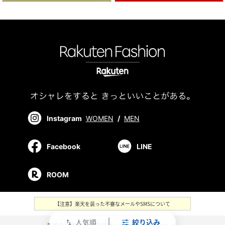
Instagram
WOMEN
/
MEN
Facebook
LINE
ROOM
【注意】楽天を装った不審なメールやSMSについて
人気順
絞り込み
swap_vert