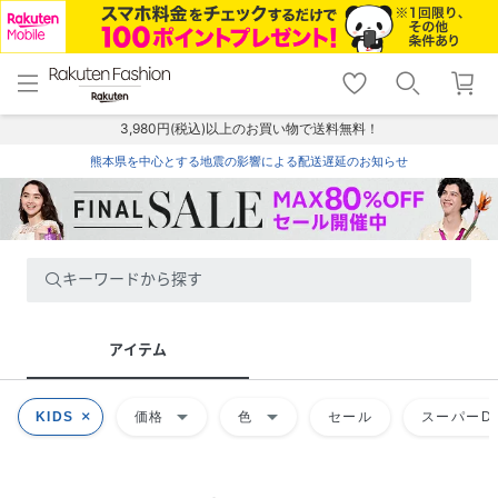
menu
home
search
favorite_border
shopping_cart
lock_outline
メニュー
トップ
検索
お気に入り
カート
ログイン
3,980円(税込)以上のお買い物で送料無料！
熊本県を中心とする地震の影響による配送遅延のお知らせ
キーワードから探す
アイテム
arrow_drop_down
arrow_drop_down
KIDS
価格
色
セール
スーパーDE