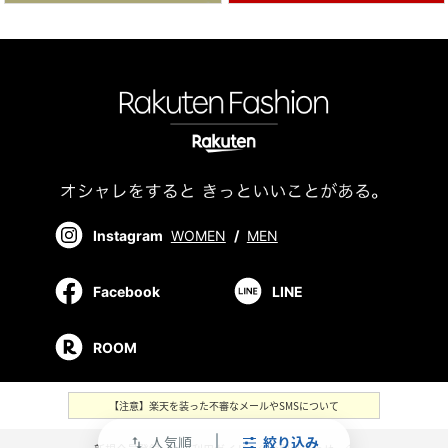
Instagram
WOMEN
/
MEN
Facebook
LINE
ROOM
【注意】楽天を装った不審なメールやSMSについて
人気順
絞り込み
swap_vert