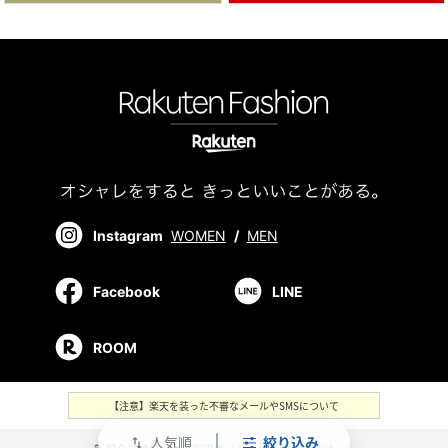
Instagram
WOMEN
/
MEN
Facebook
LINE
ROOM
【注意】楽天を装った不審なメールやSMSについて
人気順
絞り込み
swap_vert