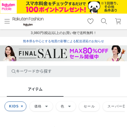
menu
home
search
favorite_border
shopping_cart
lock_outline
メニュー
トップ
検索
お気に入り
カート
ログイン
3,980円(税込)以上のお買い物で送料無料！
熊本県を中心とする地震の影響による配送遅延のお知らせ
キーワードから探す
アイテム
arrow_drop_down
arrow_drop_down
KIDS
価格
色
セール
スーパーDE