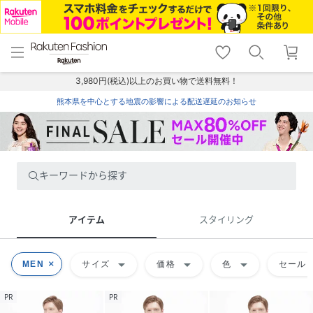
menu
home
search
favorite_border
shopping_cart
lock_outline
メニュー
トップ
検索
お気に入り
カート
ログイン
3,980円(税込)以上のお買い物で送料無料！
熊本県を中心とする地震の影響による配送遅延のお知らせ
キーワードから探す
アイテム
スタイリング
arrow_drop_down
arrow_drop_down
arrow_drop_down
MEN
サイズ
価格
色
セール
PR
PR