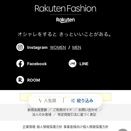
Instagram
WOMEN
/
MEN
Facebook
LINE
ROOM
【注意】楽天を装った不審なメールやSMSについて
人気順
絞り込み
swap_vert
新規会員登録
／
ご利用ガイド
／
お問い合わせ
／
法人のお客様
／
特定商取引法に基づく表記
企業情報
個人情報保護方針
事業者様向け個人情報保護方針