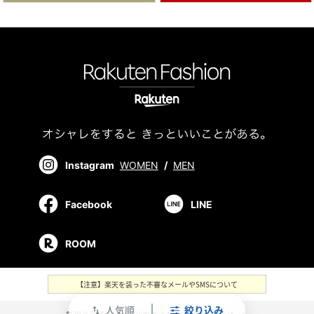
Instagram
WOMEN
/
MEN
Facebook
LINE
ROOM
【注意】楽天を装った不審なメールやSMSについて
人気順
絞り込み
swap_vert