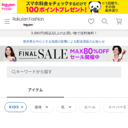
menu
home
search
favorite_border
shopping_cart
lock_outline
メニュー
トップ
検索
お気に入り
カート
ログイン
3,980円(税込)以上のお買い物で送料無料！
熊本県を中心とする地震の影響による配送遅延のお知らせ
キーワードから探す
アイテム
arrow_drop_down
arrow_drop_down
KIDS
価格
色
セール
スーパーDE