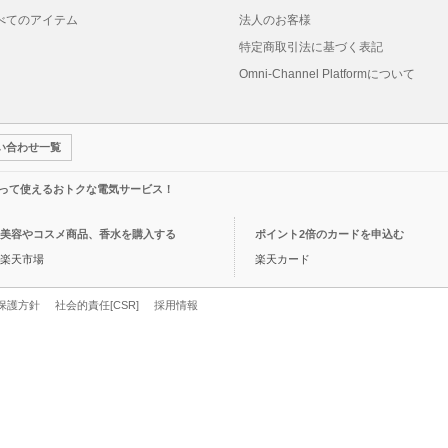
べてのアイテム
法人のお客様
特定商取引法に基づく表記
Omni-Channel Platformについて
い合わせ一覧
って使えるおトクな電気サービス！
美容やコスメ商品、香水を購入する
ポイント2倍のカードを申込む
楽天市場
楽天カード
保護方針
社会的責任[CSR]
採用情報