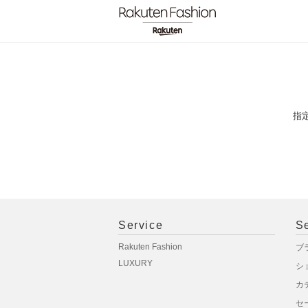
指
Service
S
Rakuten Fashion
ブ
LUXURY
シ
カ
セ