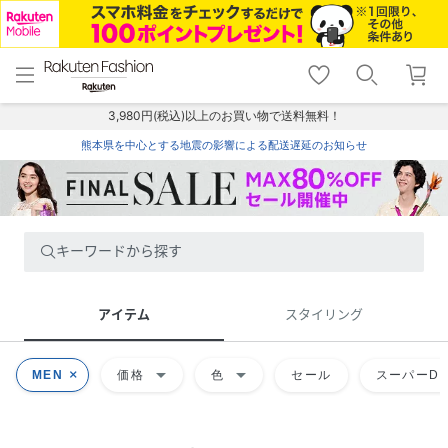
menu
home
search
favorite_border
shopping_cart
lock_outline
メニュー
トップ
検索
お気に入り
カート
ログイン
3,980円(税込)以上のお買い物で送料無料！
熊本県を中心とする地震の影響による配送遅延のお知らせ
キーワードから探す
アイテム
スタイリング
arrow_drop_down
arrow_drop_down
MEN
価格
色
セール
スーパーDE