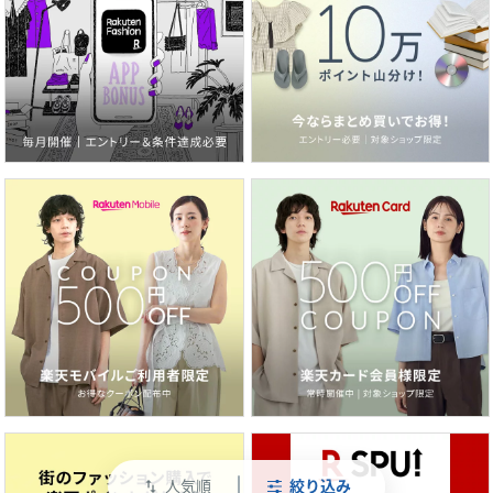
人気順
絞り込み
swap_vert