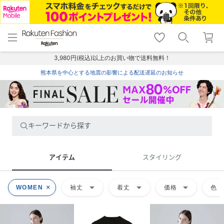
menu
home
search
favorite_border
shopping_cart
lock_outline
メニュー
トップ
検索
お気に入り
カート
ログイン
3,980円(税込)以上のお買い物で送料無料！
熊本県を中心とする地震の影響による配送遅延のお知らせ
キーワードから探す
アイテム
スタイリング
arrow_drop_down
arrow_drop_down
arrow_drop_down
arrow
WOMEN
袖丈
着丈
価格
色