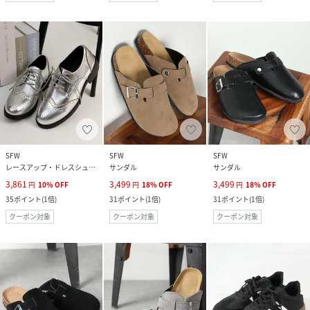
SFW
SFW
SFW
レースアップ・ドレスシューズ
サンダル
サンダル
3,861
3,499
3,499
円
10
%
OFF
円
18
%
OFF
円
18
%
OFF
35
ポイント
(
1倍
)
31
ポイント
(
1倍
)
31
ポイント
(
1倍
)
クーポン対象
クーポン対象
クーポン対象