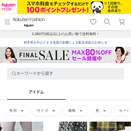
menu
home
search
favorite_border
shopping_cart
lock_outline
メニュー
トップ
検索
お気に入り
カート
ログイン
3,980円(税込)以上のお買い物で送料無料！
熊本県を中心とする地震の影響による配送遅延のお知らせ
キーワードから探す
アイテム
arrow_drop_down
arrow_drop_down
arrow_drop_down
arrow_drop_down
性別
サイズ
価格
色
セール