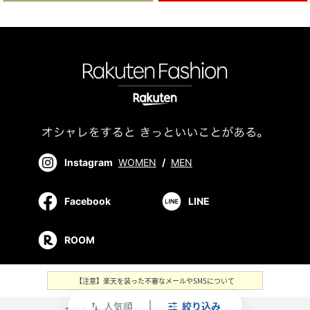
Instagram
WOMEN
/
MEN
Facebook
LINE
ROOM
【注意】楽天を装った不審なメールやSMSについて
人気順
絞り込み
swap_vert