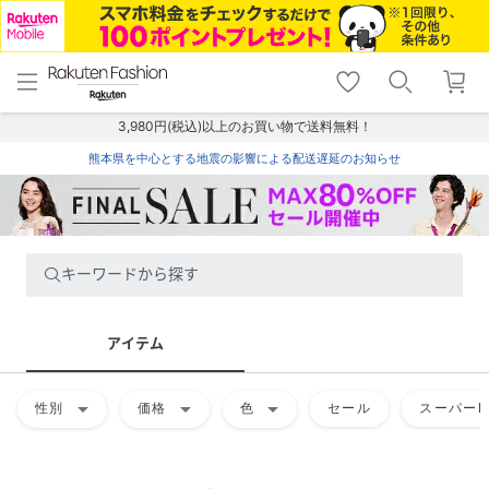
menu
home
search
favorite_border
shopping_cart
lock_outline
メニュー
トップ
検索
お気に入り
カート
ログイン
3,980円(税込)以上のお買い物で送料無料！
熊本県を中心とする地震の影響による配送遅延のお知らせ
キーワードから探す
アイテム
arrow_drop_down
arrow_drop_down
arrow_drop_down
性別
価格
色
セール
スーパーD