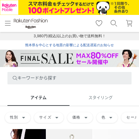
menu
home
search
favorite_border
shopping_cart
lock_outline
メニュー
トップ
検索
お気に入り
カート
ログイン
3,980円(税込)以上のお買い物で送料無料！
熊本県を中心とする地震の影響による配送遅延のお知らせ
キーワードから探す
アイテム
スタイリング
arrow_drop_down
arrow_drop_down
arrow_drop_down
arrow_drop_down
性別
サイズ
価格
色
セール