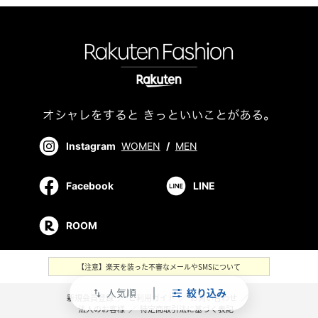
Instagram
WOMEN
/
MEN
Facebook
LINE
ROOM
【注意】楽天を装った不審なメールやSMSについて
人気順
絞り込み
swap_vert
新規会員登録
／
ご利用ガイド
／
お問い合わせ
／
法人のお客様
／
特定商取引法に基づく表記