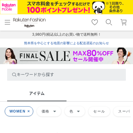
menu
home
search
favorite_border
shopping_cart
lock_outline
メニュー
トップ
検索
お気に入り
カート
ログイン
3,980円(税込)以上のお買い物で送料無料！
熊本県を中心とする地震の影響による配送遅延のお知らせ
キーワードから探す
アイテム
arrow_drop_down
arrow_drop_down
WOMEN
価格
色
セール
スーパー