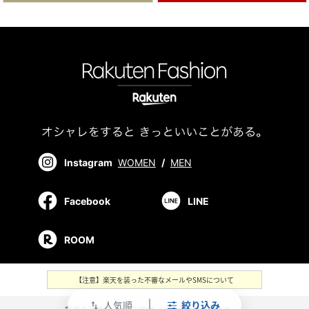
Instagram
WOMEN
/
MEN
Facebook
LINE
ROOM
【注意】楽天を装った不審なメールやSMSについて
人気順
絞り込み
swap_vert