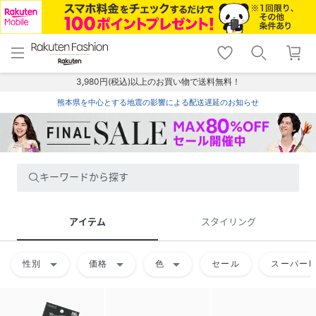
menu
home
search
favorite_border
shopping_cart
lock_outline
メニュー
トップ
検索
お気に入り
カート
ログイン
3,980円(税込)以上のお買い物で送料無料！
熊本県を中心とする地震の影響による配送遅延のお知らせ
キーワードから探す
アイテム
スタイリング
arrow_drop_down
arrow_drop_down
arrow_drop_down
性別
価格
色
セール
スーパーD