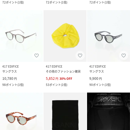
72
ポイント
(
1倍
)
72
ポイント
(
1倍
)
72
ポイント
(
1倍
)
417 EDIFICE
417 EDIFICE
417 EDIFICE
サングラス
その他のファッション雑貨
サングラス
10,780
5,852
9,900
円
円
30
%
OFF
円
98
ポイント
(
1倍
)
53
ポイント
(
1倍
)
90
ポイント
(
1倍
)