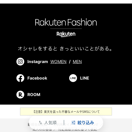
Instagram
WOMEN
/
MEN
Facebook
LINE
ROOM
【注意】楽天を装った不審なメールやSMSについて
人気順
絞り込み
swap_vert
新規会員登録
／
ご利用ガイド
／
お問い合わせ
／
法人のお客様
／
特定商取引法に基づく表記