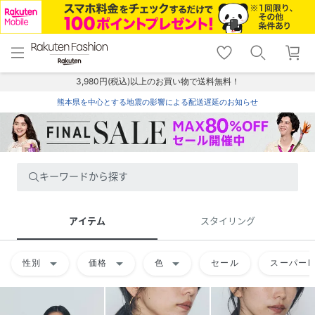
menu
home
search
favorite_border
shopping_cart
lock_outline
メニュー
トップ
検索
お気に入り
カート
ログイン
3,980円(税込)以上のお買い物で送料無料！
熊本県を中心とする地震の影響による配送遅延のお知らせ
キーワードから探す
アイテム
スタイリング
arrow_drop_down
arrow_drop_down
arrow_drop_down
性別
価格
色
セール
スーパーD