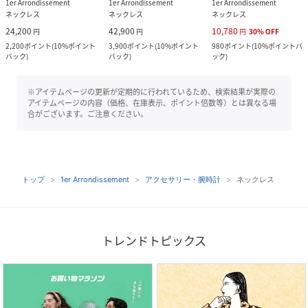
1er Arrondissement
1er Arrondissement
1er Arrondissement
ネックレス
ネックレス
ネックレス
24,200
42,900
10,780
円
円
円
30
%
OFF
2,200
ポイント
(
10%ポイント
3,900
ポイント
(
10%ポイント
980
ポイント
(
10%ポイントバ
バック
)
バック
)
ック
)
※アイテムページの更新が定期的に行われているため、検索結果が実際の
アイテムページの内容（価格、在庫表示、ポイント倍数等）とは異なる場
合がございます。ご注意ください。
トップ
1er Arrondissement
アクセサリー・腕時計
ネックレス
トレンドトピックス