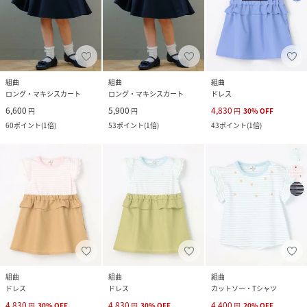
組曲
組曲
組曲
ロング・マキシスカート
ロング・マキシスカート
ドレス
6,600
5,900
4,830
円
円
円
30
%
OFF
60
ポイント
(
1倍
)
53
ポイント
(
1倍
)
43
ポイント
(
1倍
)
組曲
組曲
組曲
ドレス
ドレス
カットソー・Tシャツ
4,830
4,830
4,400
円
30
%
OFF
円
30
%
OFF
円
20
%
OFF