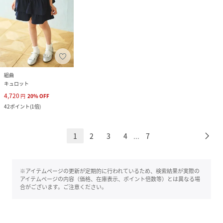
組曲
キュロット
4,720
円
20
%
OFF
42
ポイント
(
1倍
)
1
2
3
4
7
...
※アイテムページの更新が定期的に行われているため、検索結果が実際の
アイテムページの内容（価格、在庫表示、ポイント倍数等）とは異なる場
合がございます。ご注意ください。