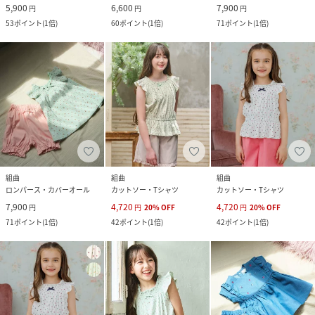
5,900
6,600
7,900
円
円
円
53
ポイント
(
1倍
)
60
ポイント
(
1倍
)
71
ポイント
(
1倍
)
組曲
組曲
組曲
ロンパース・カバーオール
カットソー・Tシャツ
カットソー・Tシャツ
7,900
4,720
4,720
円
円
20
%
OFF
円
20
%
OFF
71
ポイント
(
1倍
)
42
ポイント
(
1倍
)
42
ポイント
(
1倍
)