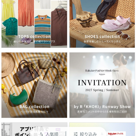
人気順
絞り込み
swap_vert