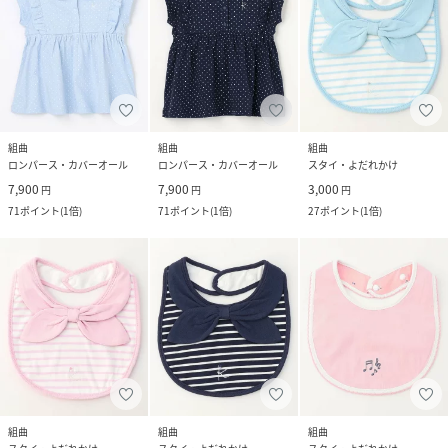
組曲
組曲
組曲
ロンパース・カバーオール
ロンパース・カバーオール
スタイ・よだれかけ
7,900
7,900
3,000
円
円
円
71
ポイント
(
1倍
)
71
ポイント
(
1倍
)
27
ポイント
(
1倍
)
組曲
組曲
組曲