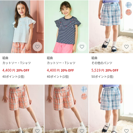
組曲
組曲
組曲
カットソー・Tシャツ
カットソー・Tシャツ
その他のパンツ
4,400
4,400
5,519
円
20
%
OFF
円
20
%
OFF
円
20
%
OFF
40
ポイント
(
1倍
)
40
ポイント
(
1倍
)
50
ポイント
(
1倍
)