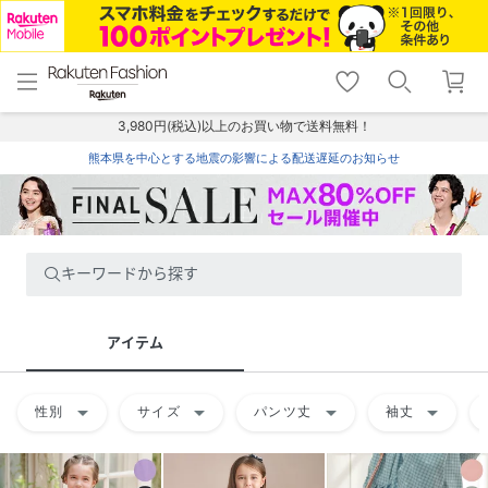
menu
home
search
favorite_border
shopping_cart
lock_outline
メニュー
トップ
検索
お気に入り
カート
ログイン
3,980円(税込)以上のお買い物で送料無料！
熊本県を中心とする地震の影響による配送遅延のお知らせ
キーワードから探す
アイテム
arrow_drop_down
arrow_drop_down
arrow_drop_down
arrow_drop_down
性別
サイズ
パンツ丈
袖丈