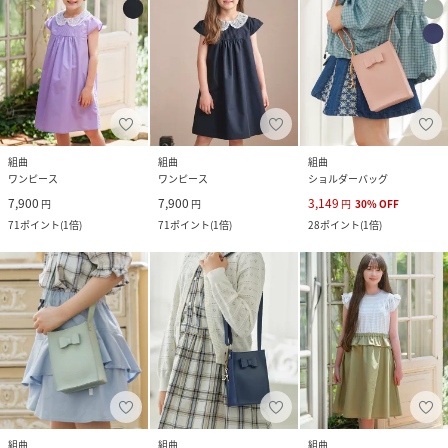
組曲
組曲
組曲
ワンピース
ワンピース
ショルダーバッグ
7,900
7,900
3,149
円
円
円
30
%
OFF
71
ポイント
(
1倍
)
71
ポイント
(
1倍
)
28
ポイント
(
1倍
)
組曲
組曲
組曲