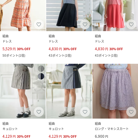
組曲
組曲
組曲
ドレス
ドレス
ドレス
5,529
4,830
4,830
円
30
%
OFF
円
30
%
OFF
円
30
%
OFF
50
ポイント
(
1倍
)
43
ポイント
(
1倍
)
43
ポイント
(
1倍
)
組曲
組曲
組曲
キュロット
キュロット
ロング・マキシスカート
4,129
4,129
6,900
円
30
%
OFF
円
30
%
OFF
円