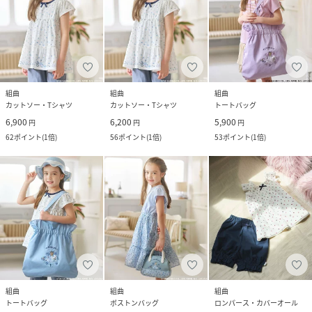
組曲
組曲
組曲
カットソー・Tシャツ
カットソー・Tシャツ
トートバッグ
6,900
6,200
5,900
円
円
円
62
ポイント
(
1倍
)
56
ポイント
(
1倍
)
53
ポイント
(
1倍
)
組曲
組曲
組曲
トートバッグ
ボストンバッグ
ロンパース・カバーオール