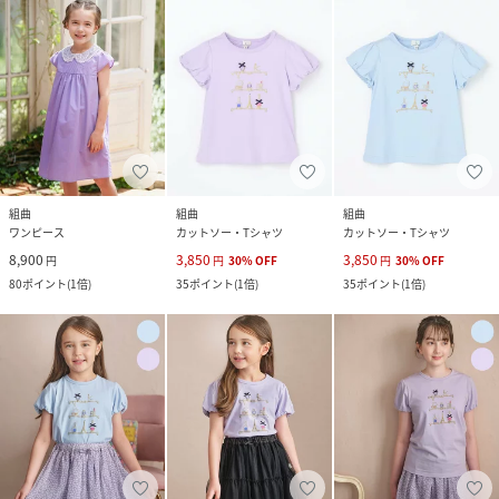
組曲
組曲
組曲
ワンピース
カットソー・Tシャツ
カットソー・Tシャツ
8,900
3,850
3,850
円
円
30
%
OFF
円
30
%
OFF
80
ポイント
(
1倍
)
35
ポイント
(
1倍
)
35
ポイント
(
1倍
)