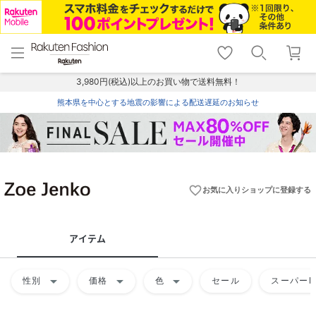
menu
home
search
favorite_border
shopping_cart
lock_outline
メニュー
トップ
検索
お気に入り
カート
ログイン
3,980円(税込)以上のお買い物で送料無料！
熊本県を中心とする地震の影響による配送遅延のお知らせ
favorite_border
お気に入りショップに登録する
アイテム
arrow_drop_down
arrow_drop_down
arrow_drop_down
性別
価格
色
セール
スーパーD