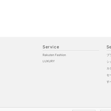
Service
S
Rakuten Fashion
ブ
LUXURY
シ
カ
セ
す