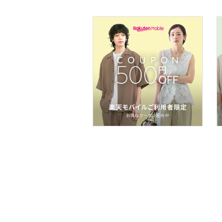
食器・調理器具・キッチ
ン用品
インテリア・生活雑貨
スマホグッズ・オーディ
オ機器
スポーツ・アウトドア用
品
文房具
ペット用品
福袋・ギフト・その他