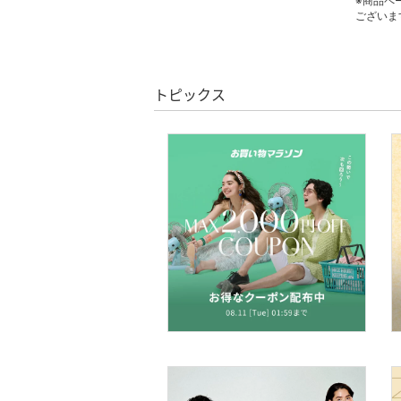
※商品ペ
ございま
靴下・レッグウェア
ファッション雑貨
トピックス
アクセサリー・腕時計
帽子
ヘアアクセサリー
マタニティウェア・ベビ
ー用品
スーツ・フォーマル
水着・スイムグッズ
着物・浴衣・和装小物