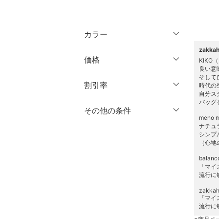
トップス
カラー
ジャケット・アウター
zakk
価格
KIKO
パンツ
良い意
そして
円
～
円
割引率
時代の
ワンピース・ドレス
自分ス
バッグ
％OFF
～
％OFF
その他の条件
スカート
絞り込み
meno
ナチュ
クーポン対象のみ表示
オールインワン・オーバ
シンプ
絞り込み
クリア
絞り込み
ーオール
（心地
スーパーDEALのみ表示
bala
バッグ
「マイ
クリア
絞り込み
流行に
シューズ・靴
zakkah
「マイ
流行に
インナー・ルームウェア