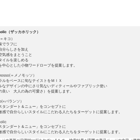
aholic（ザッカホリック）
（＝キコ）
味でラフに
自分らしさを加え
空気感をまとうこと
タイルを楽しめる
を中心とした小物ワードローブを提案します。
 mosso(＝メノモッソ）
ラルをベースに旬なテイストをＭＩＸ
ルなデザインの中にさり気ないディティールやファブリック使い
の良い 大人の為の可愛さ）を提案します。
nco(=バランソ）
スタンダート＆ニュー」をコンセプトに
敏感で自分らしいスタイルにこだわる人たちをターゲットに提案します。
olic
スタンダート＆ニュー」をコンセプトに
敏感で自分らしいスタイルにこだわる人たちをターゲットに提案します。