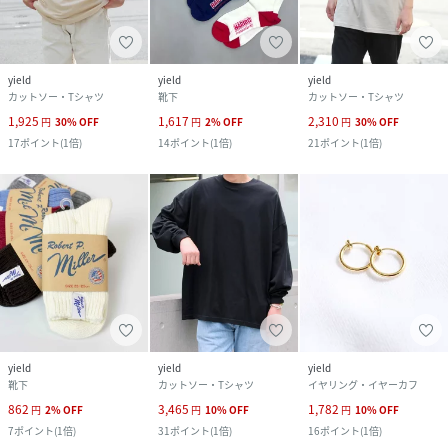
yield
yield
yield
カットソー・Tシャツ
靴下
カットソー・Tシャツ
1,925
1,617
2,310
円
30
%
OFF
円
2
%
OFF
円
30
%
OFF
17
ポイント
(
1倍
)
14
ポイント
(
1倍
)
21
ポイント
(
1倍
)
yield
yield
yield
靴下
カットソー・Tシャツ
イヤリング・イヤーカフ
862
3,465
1,782
円
2
%
OFF
円
10
%
OFF
円
10
%
OFF
7
ポイント
(
1倍
)
31
ポイント
(
1倍
)
16
ポイント
(
1倍
)