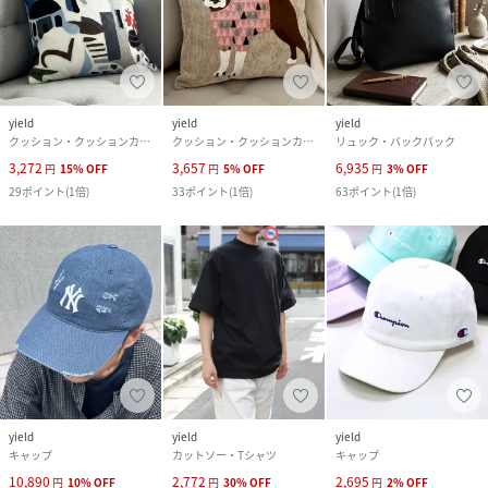
yield
yield
yield
クッション・クッションカバー
クッション・クッションカバー
リュック・バックパック
3,272
3,657
6,935
円
15
%
OFF
円
5
%
OFF
円
3
%
OFF
29
ポイント
(
1倍
)
33
ポイント
(
1倍
)
63
ポイント
(
1倍
)
yield
yield
yield
キャップ
カットソー・Tシャツ
キャップ
10,890
2,772
2,695
円
10
%
OFF
円
30
%
OFF
円
2
%
OFF