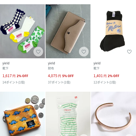
yield
yield
yield
靴下
財布
靴下
1,617
4,075
1,401
円
2
%
OFF
円
5
%
OFF
円
2
%
OFF
14
ポイント
(
1倍
)
37
ポイント
(
1倍
)
12
ポイント
(
1倍
)