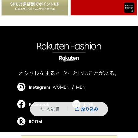
Instagram
WOMEN
/
MEN
Facebook
LINE
人気順
絞り込み
swap_vert
ROOM