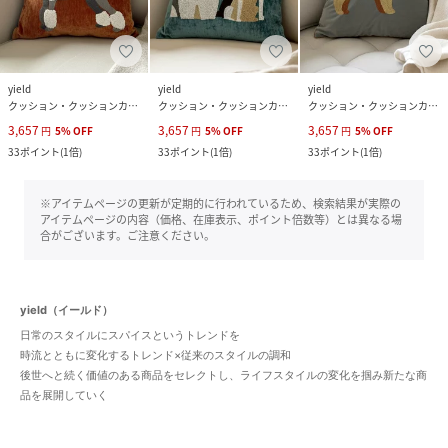
yield
yield
yield
クッション・クッションカバー
クッション・クッションカバー
クッション・クッションカバー
3,657
3,657
3,657
円
5
%
OFF
円
5
%
OFF
円
5
%
OFF
33
ポイント
(
1倍
)
33
ポイント
(
1倍
)
33
ポイント
(
1倍
)
※アイテムページの更新が定期的に行われているため、検索結果が実際の
アイテムページの内容（価格、在庫表示、ポイント倍数等）とは異なる場
合がございます。ご注意ください。
yield（イールド）
日常のスタイルにスパイスというトレンドを
時流とともに変化するトレンド×従来のスタイルの調和
後世へと続く価値のある商品をセレクトし、ライフスタイルの変化を掴み新たな商
品を展開していく