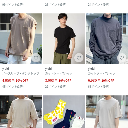
99
ポイント
(
1倍
)
25
ポイント
(
1倍
)
24
ポイント
(
1倍
)
yield
yield
yield
ノースリーブ・タンクトップ
カットソー・Tシャツ
カットソー・Tシャツ
4,950
3,003
6,930
円
10
%
OFF
円
30
%
OFF
円
10
%
OFF
45
ポイント
(
1倍
)
27
ポイント
(
1倍
)
63
ポイント
(
1倍
)