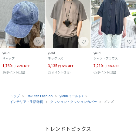
yield
yield
yield
キャップ
ネックレス
シャツ・ブラウス
1,760
3,135
7,210
円
20
%
OFF
円
5
%
OFF
円
5
%
OFF
16
ポイント
(
1倍
)
28
ポイント
(
1倍
)
65
ポイント
(
1倍
)
トップ
Rakuten Fashion
yield(イールド)
インテリア・生活雑貨
クッション・クッションカバー
メンズ
トレンドトピックス