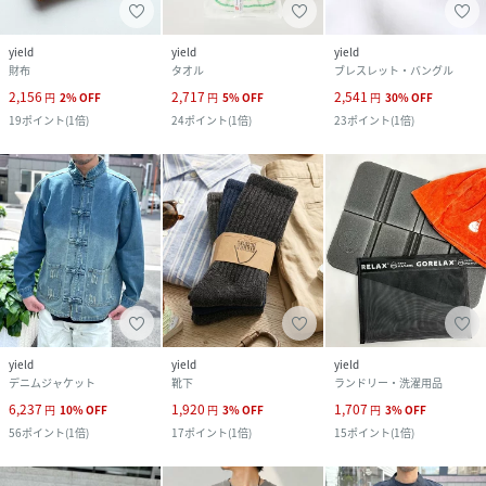
yield
yield
yield
財布
タオル
ブレスレット・バングル
2,156
2,717
2,541
円
2
%
OFF
円
5
%
OFF
円
30
%
OFF
19
ポイント
(
1倍
)
24
ポイント
(
1倍
)
23
ポイント
(
1倍
)
yield
yield
yield
デニムジャケット
靴下
ランドリー・洗濯用品
6,237
1,920
1,707
円
10
%
OFF
円
3
%
OFF
円
3
%
OFF
56
ポイント
(
1倍
)
17
ポイント
(
1倍
)
15
ポイント
(
1倍
)