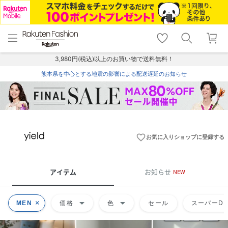
menu
home
search
favorite_border
shopping_cart
lock_outline
メニュー
トップ
検索
お気に入り
カート
ログイン
3,980円(税込)以上のお買い物で送料無料！
熊本県を中心とする地震の影響による配送遅延のお知らせ
favorite_border
お気に入りショップに登録する
アイテム
お知らせ
NEW
arrow_drop_down
arrow_drop_down
MEN
価格
色
セール
スーパーDE