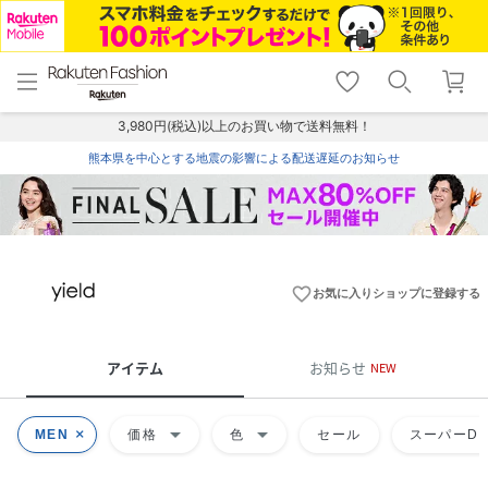
menu
home
search
favorite_border
shopping_cart
lock_outline
メニュー
トップ
検索
お気に入り
カート
ログイン
3,980円(税込)以上のお買い物で送料無料！
熊本県を中心とする地震の影響による配送遅延のお知らせ
favorite_border
お気に入りショップに登録する
アイテム
お知らせ
NEW
arrow_drop_down
arrow_drop_down
MEN
価格
色
セール
スーパーDE