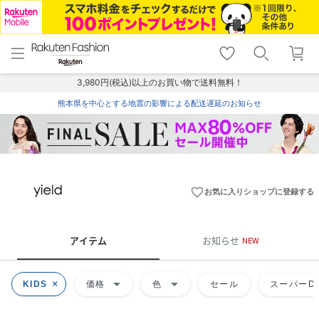
menu
home
search
favorite_border
shopping_cart
lock_outline
メニュー
トップ
検索
お気に入り
カート
ログイン
3,980円(税込)以上のお買い物で送料無料！
熊本県を中心とする地震の影響による配送遅延のお知らせ
favorite_border
お気に入りショップに登録する
アイテム
お知らせ
NEW
arrow_drop_down
arrow_drop_down
KIDS
価格
色
セール
スーパーDE